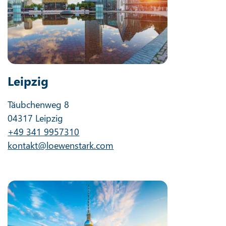
Braunschweig
Damm 17
38100 Braunschweig
+49 531 213605500
kontakt@loewenstark.com