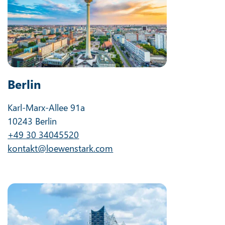
Leipzig
Täubchenweg 8
04317 Leipzig
+49 341 9957310
kontakt@loewenstark.com