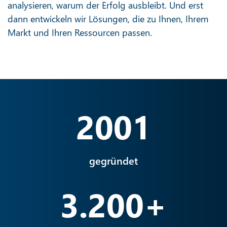
Weil Wachstum jemanden braucht, der Ihre Ziele
wirklich versteht. Digitaler Erfolg entsteht nicht durch
Zufall. Und er braucht nicht immer ein großes
Komplettpaket. Viele Unternehmen kommen zu uns,
weil sie das Gefühl haben, im Marketing viel zu
machen – aber nicht das Richtige. Egal ob Sie mit
SEO, SEA oder einem einzelnen Kanal starten: Wir
setzen dort an, wo es für Sie den größten
Unterschied macht.
Was uns anders macht?
Wir verkaufen Ihnen nicht blind eine Leistung. Wir
hören zu. Wir verstehen, wo Sie stehen. Wir
analysieren, warum der Erfolg ausbleibt. Und erst
dann entwickeln wir Lösungen, die zu Ihnen, Ihrem