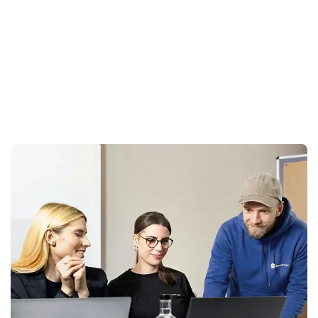
Unsere Kunden & Branchen
Im Mittelpunkt unserer Arbeit steht die
partnerschaftliche Zusammenarbeit auf Augenhöhe. Auf
dieser Basis unterstützen wir vor allem kleine und
mittelständische Unternehmen im DACH-Raum dabei,
online sichtbar zu werden und diese Sichtbarkeit in
messbares Wachstum zu übersetzen – mehr Leads, mehr
Kunden, mehr Umsatz. Ebenso arbeiten wir mit
internationalen Marken und öffentlichen Einrichtungen.
Unsere Kunden kommen aus E-Commerce, Industrie,
Finanzen, Gesundheitswesen, Bildung und Dienstleistung
– B2B wie B2C.