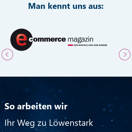
Anna-Maria Daub
Frank S
Head of Paid Media
Frontend E
Man kennt uns aus: