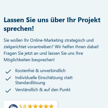
Hamburg
Holstenwiete 15
22763 Hamburg
+49 40 3808930
kontakt@loewenstark.com
Sie erreichen uns Mo. –
Fr. von 9 – 17 Uhr