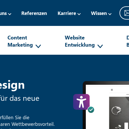
uns
Referenzen
Karriere
Wissen
Content
Website
D
Marketing
Entwicklung
esign
 für das neue
füllen Sie die
laren Wettbewerbsvorteil.