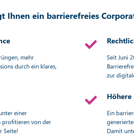
t Ihnen ein barrierefreies Corpor
nce
Rechtli
prüngen, mehr
Seit Juni 
ions durch ein klares,
Barrierefr
zur digital
Höhere 
nter einer
Ein barrier
 profitieren von der
generierte
r Seite!
Damit unte