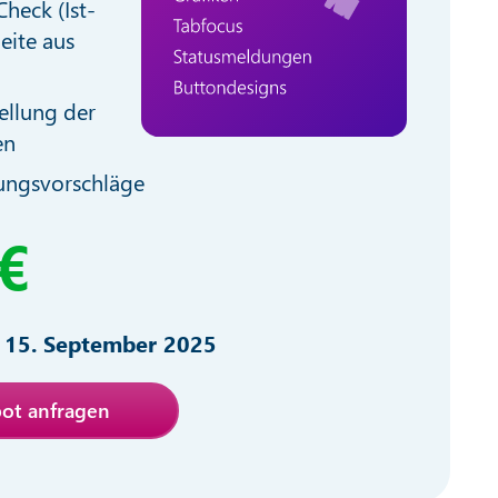
Check (Ist-
eite aus
tellung der
en
ungsvorschläge
€
 15. September 2025
bot anfragen