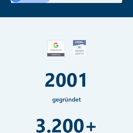
2001
gegründet
3.200
+