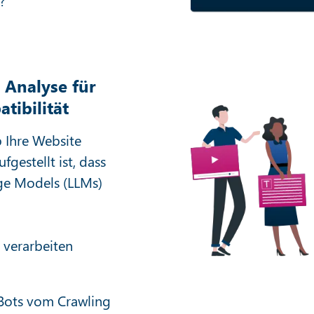
?
 Analyse für
ibilität
b Ihre Website
fgestellt ist, dass
ge Models (LLMs)
 verarbeiten
Bots vom Crawling