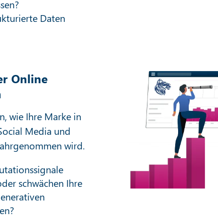
ssen?
kturierte Daten
r Online
n
n, wie Ihre Marke in
Social Media und
wahrgenommen wird.
tationssignale
oder schwächen Ihre
generativen
en?