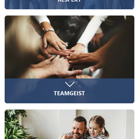
Die Hierarchien sind flach, das Duzen im Rudel
selbstverständlich. Eine respektvolle
Kommunikation auf Augenhöhe bildet die Basis
für unser professionelles und kollegiales
Zusammenarbeiten, jeden Tag aufs Neue.
Ehrlichkeit und ein offener Austausch gehören
dazu. Jedes Teammitglied ist wertvoll für das
Rudel und die Wertschätzung integrieren wir
nicht nur in die regelmäßigen
Feedbackgespräche.
TEAMGEIST
Alle ziehen an einem Strang und arbeiten für
den Erfolg unserer Kunden: Teamgeist ist bei
der Löwenstark keine platte Phrase, sondern
gelebtes Wir-Gefühl! Vertrauen wird hier