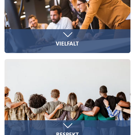
VIELFALT
Digital-Expertinnen und -Experten mit den
unterschiedlichsten beruflichen und kulturellen
Hintergründen machen das Rudel stark. Wir
schätzen Individualität und begreifen
Verschiedenheit als Chance für eine lebendige
Unternehmenskultur. Darüber hinaus sind auch
unsere Kunden und Projekte vielfältig. Freie
Arbeitsplanung, Meetings, Weiterbildungen
und Co. bringen Abwechslung in den Alltag.
RESPEKT