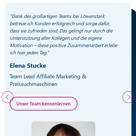
"Dank des großartigen Teams bei Löwenstark
"An 
betreue ich Kunden erfolgreich und sorge dafür,
dire
dass sie zufrieden sind. Das gelingt nur durch die
Viel
Unterstützung aller Kollegen und die eigene
herv
Motivation – diese positive Zusammenarbeit erlebe
Zusa
ich hier jeden Tag."
Stan
Elena Stucke
Seb
Team Lead Affiliate Marketing &
Hea
Preissuchmaschinen
U
Unser Team kennenlernen