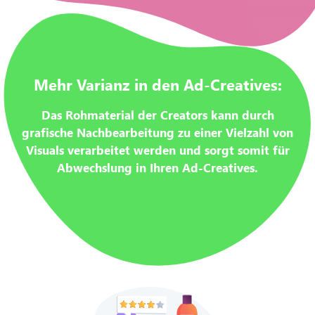
Mehr Varianz in den Ad-Creatives:
Das Rohmaterial der Creators kann durch
grafische Nachbearbeitung zu einer Vielzahl von
Visuals verarbeitet werden und sorgt somit für
Abwechslung in Ihren Ad-Creatives.