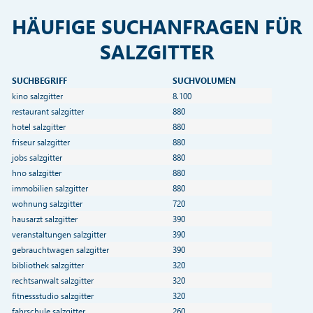
HÄUFIGE SUCHANFRAGEN FÜR
SALZGITTER
SUCHBEGRIFF
SUCHVOLUMEN
kino salzgitter
8.100
restaurant salzgitter
880
hotel salzgitter
880
friseur salzgitter
880
jobs salzgitter
880
hno salzgitter
880
immobilien salzgitter
880
wohnung salzgitter
720
hausarzt salzgitter
390
veranstaltungen salzgitter
390
gebrauchtwagen salzgitter
390
bibliothek salzgitter
320
rechtsanwalt salzgitter
320
fitnessstudio salzgitter
320
fahrschule salzgitter
260