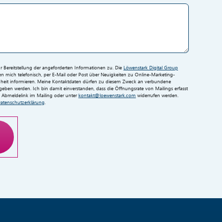
Bereitstellung der angeforderten Informationen zu. Die
Löwenstark Digital Group
 mich telefonisch, per E-Mail oder Post über Neuigkeiten zu Online-Marketing-
eit informieren. Meine Kontaktdaten dürfen zu diesem Zweck an verbundene
ben werden. Ich bin damit einverstanden, dass die Öffnungsrate von Mailings erfasst
en Abmeldelink im Mailing oder unter
kontakt@loewenstark.com
widerrufen werden.
atenschutzerklärung
.
ng