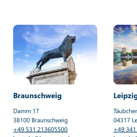
Braunschweig
Leipzi
Damm 17
Täubche
38100 Braunschweig
04317 Le
+49 531 213605500
+49 341