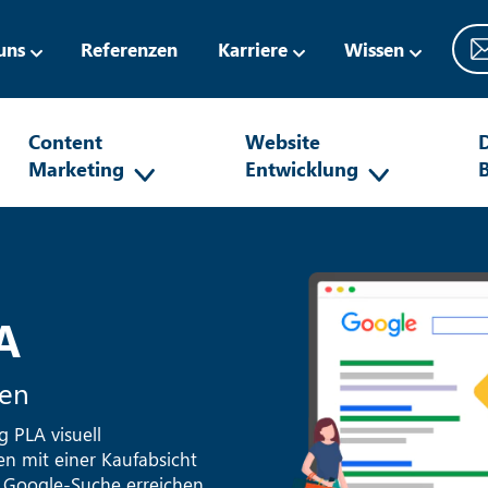
uns
Referenzen
Karriere
Wissen
Content
Website
D
Marketing
Entwicklung
A
fen
 PLA visuell
en mit einer Kaufabsicht
 Google-Suche erreichen