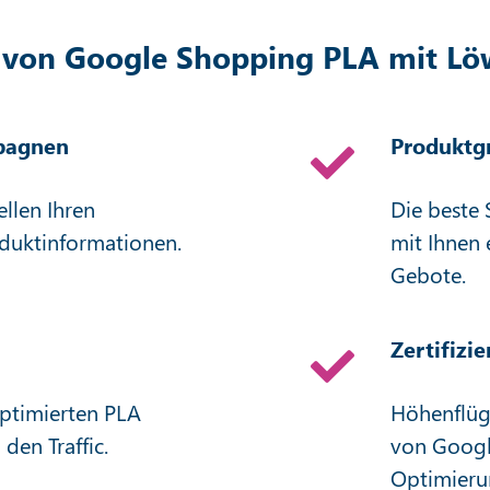
e von Google Shopping PLA mit Lö
pagnen
Produktg
llen Ihren
Die beste 
oduktinformationen.
mit Ihnen 
Gebote.
Zertifizi
optimierten PLA
Höhenflüg
den Traffic.
von Googl
Optimier