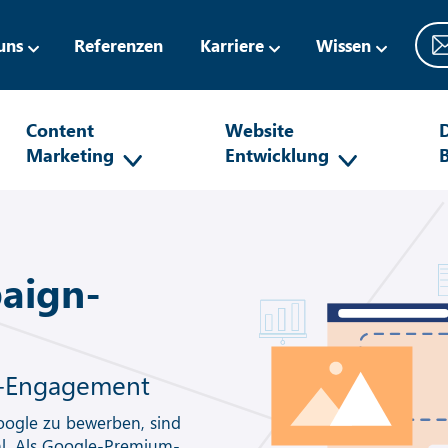
uns
Referenzen
Karriere
Wissen
Content
Website
D
Marketing
Entwicklung
aign-
 -Engagement
oogle zu bewerben, sind
hl. Als Google-Premium-