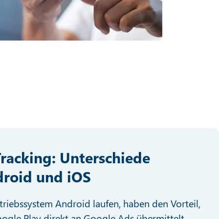
racking: Unterschiede
droid und iOS
triebssystem Android laufen, haben den Vorteil,
oogle Play direkt an Google Ads übermittelt