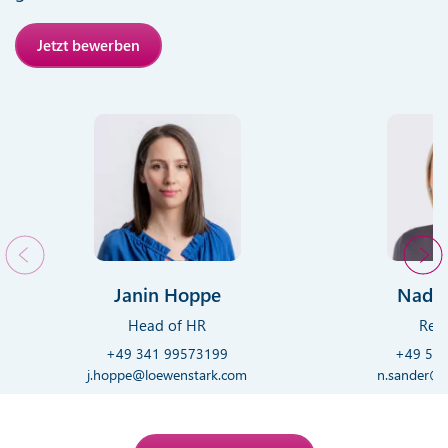
Jetzt bewerben
Janin Hoppe
Nadin
Head of HR
Recr
+49 341 99573199
+49 53
j.hoppe@loewenstark.com
n.sander@l