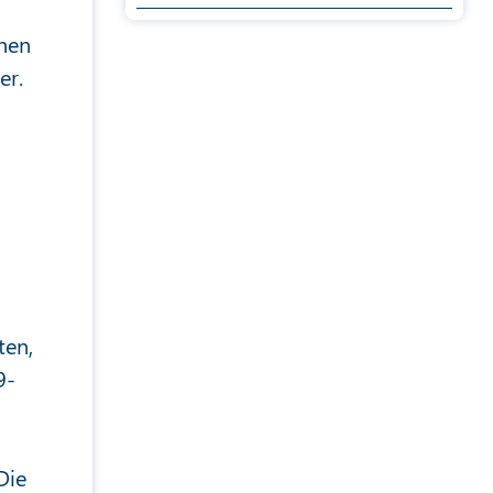
chen
er.
ten,
9-
Die