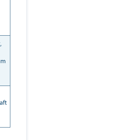
,
um
aft