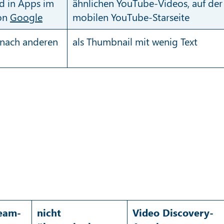
d in Apps im
ähnlichen YouTube-Videos, auf der
von
Google
mobilen YouTube-Starseite
 nach anderen
als Thumbnail mit wenig Text
ream-
nicht
Video Discovery-