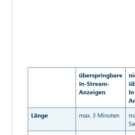
überspringbare
ni
In-Stream-
üb
Anzeigen
In
A
Länge
max. 3 Minuten
ma
S