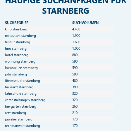
STARNBERG
SUCHBEGRIFF
SUCHVOLUMEN
kino starnberg
4.400
restaurant starnberg
1.900
friseur starnberg
1.600
hno starnberg
1.000
hotel starnberg
880
wohnung starnberg
590
immobilien starnberg
590
jobs starnberg
590
fitnessstudio starnberg
480
hausarzt starnberg
390
fahrschule starnberg
320
veranstaltungen starnberg
320
biergarten starnberg
260
arzt starnberg
210
juwelier starnberg
170
rechtsanwalt starnberg
170