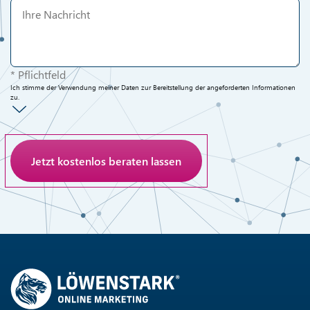
* Pflichtfeld
Ich stimme der Verwendung meiner Daten zur Bereitstellung der angeforderten Informationen
zu.
Anti-Roboter-Verifizierung
Hier klicken
Friendly