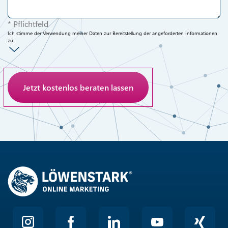
* Pflichtfeld
Ich stimme der Verwendung meiner Daten zur Bereitstellung der angeforderten Informationen
zu.
Anti-Roboter-Verifizierung
Hier klicken
Friendly