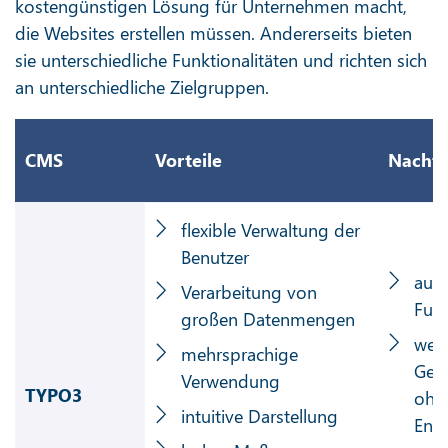
kostengünstigen Lösung für Unternehmen macht,
die Websites erstellen müssen. Andererseits bieten
sie unterschiedliche Funktionalitäten und richten sich
an unterschiedliche Zielgruppen.
CMS
Vorteile
Nachte
flexible Verwaltung der
Benutzer
auf
Verarbeitung von
Fun
großen Datenmengen
wen
mehrsprachige
Ges
Verwendung
TYPO3
ohn
intuitive Darstellung
Entw