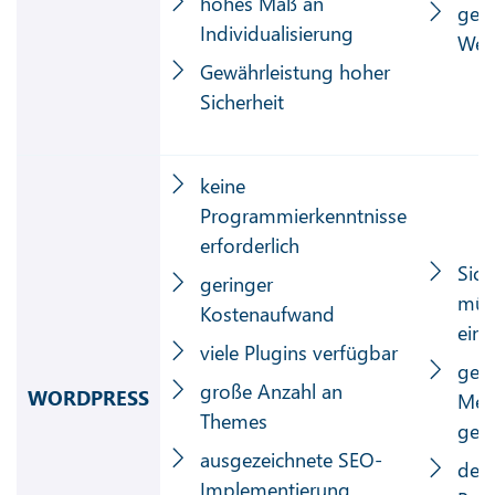
hohes Maß an
ger
Individualisierung
Weit
Gewährleistung hoher
Sicherheit
keine
Programmierkenntnisse
erforderlich
Sich
geringer
müss
Kostenaufwand
eing
viele Plugins verfügbar
ger
große Anzahl an
WORDPRESS
Mehr
Themes
geg
ausgezeichnete SEO-
dez
Implementierung