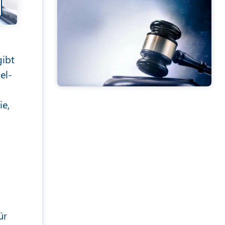
gibt
el-
ie,
ür