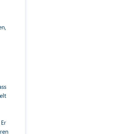
en,
ass
elt
 Er
hren