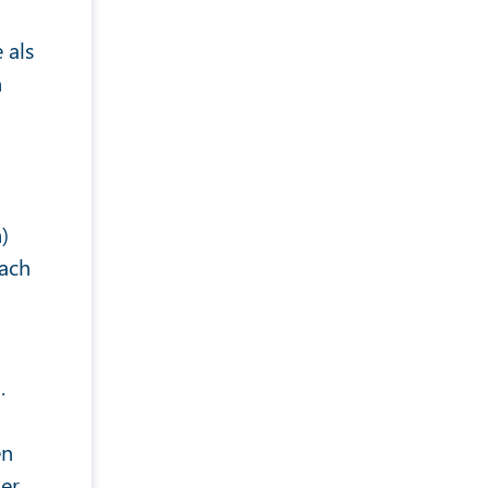
 als
n
)
Nach
.
en
er