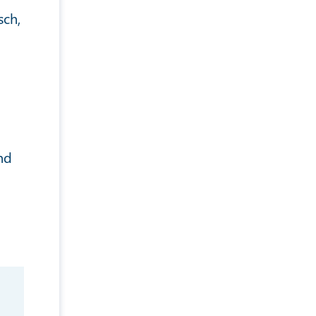
sch,
nd