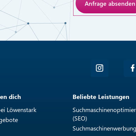
Anti-Roboter-Verifizieru
Hier klicken
Friendly
en dich
Beliebte Leistungen
bei Löwenstark
Suchmaschinenoptimie
(SEO)
ngebote
Suchmaschinenwerbung