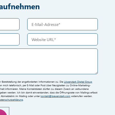
t aufnehmen
Bereitstellung der angeforderten Informationen zu. Die
Löwenstark Digital Group
 mich telefonisch, per E-Mail oder Post über Neuigkeiten zu Online-Marketing-
eit informieren. Meine Kontaktdaten dürfen zu diesem Zweck an verbundene
ben werden. Ich bin damit einverstanden, dass die Öffnungsrate von Mailings erfasst
en Abmeldelink im Mailing oder unter
kontakt@loewenstark.com
widerrufen werden.
atenschutzerklärung
.