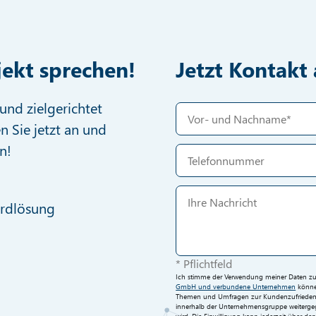
jekt sprechen!
Jetzt Kontak
und zielgerichtet
n Sie jetzt an und
n!
ardlösung
* Pflichtfeld
Ich stimme der Verwendung meiner Daten zur 
GmbH und verbundene Unternehmen
können
Themen und Umfragen zur Kundenzufriedenh
innerhalb der Unternehmensgruppe weitergege
wird. Die Einwilligung kann jederzeit über d