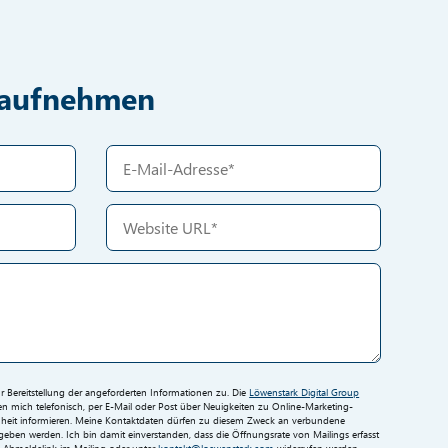
t aufnehmen
Bereitstellung der angeforderten Informationen zu. Die
Löwenstark Digital Group
 mich telefonisch, per E-Mail oder Post über Neuigkeiten zu Online-Marketing-
eit informieren. Meine Kontaktdaten dürfen zu diesem Zweck an verbundene
ben werden. Ich bin damit einverstanden, dass die Öffnungsrate von Mailings erfasst
en Abmeldelink im Mailing oder unter
kontakt@loewenstark.com
widerrufen werden.