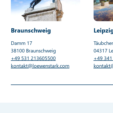
Braunschweig
Leipzi
Damm 17
Täubche
38100 Braunschweig
04317 Le
+49 531 213605500
+49 341
kontakt@loewenstark.com
kontakt