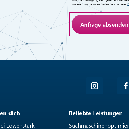
Weitere Informationen finden Sie in unserer
D
Anti-Roboter-Verifizieru
Hier klicken
Friendly
en dich
Beliebte Leistungen
bei Löwenstark
Suchmaschinenoptimie