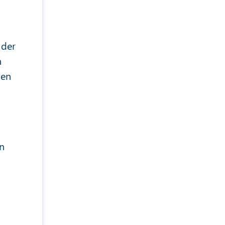
 der
m
len
en