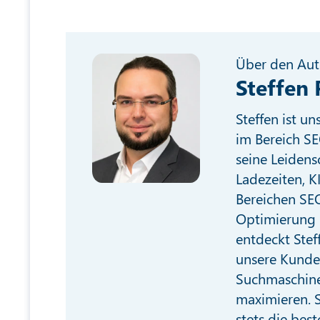
Über den Aut
Steffen 
Steffen ist u
im Bereich SE
seine Leidens
Ladezeiten, K
Bereichen SEO
Optimierung 
entdeckt Stef
unsere Kunde
Suchmaschine
maximieren. S
stets die best