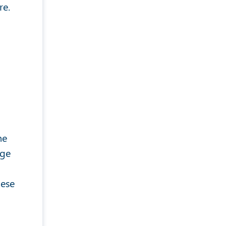
re.
ne
rge
iese