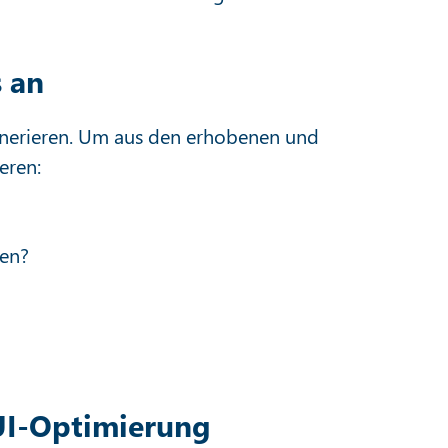
 an
enerieren. Um aus den erhobenen und
ieren:
hen?
UI-Optimierung