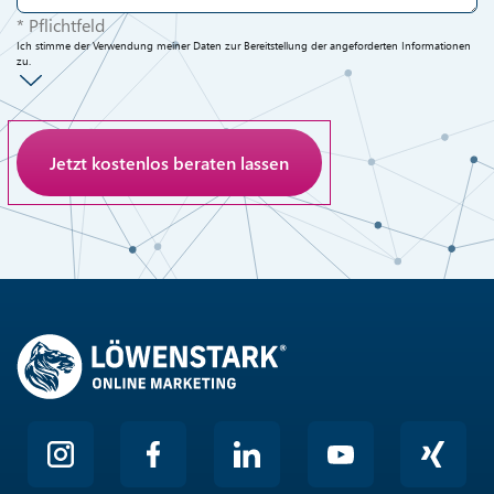
* Pflichtfeld
Ich stimme der Verwendung meiner Daten zur Bereitstellung der angeforderten Informationen
zu.
Anti-Roboter-Verifizierung
Hier klicken
Friendly