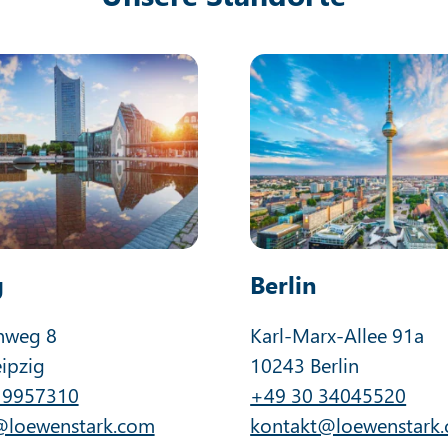
g
Berlin
nweg 8
Karl-Marx-Allee 91a
ipzig
10243 Berlin
 9957310
+49 30 34045520
@loewenstark.com
kontakt@loewenstark