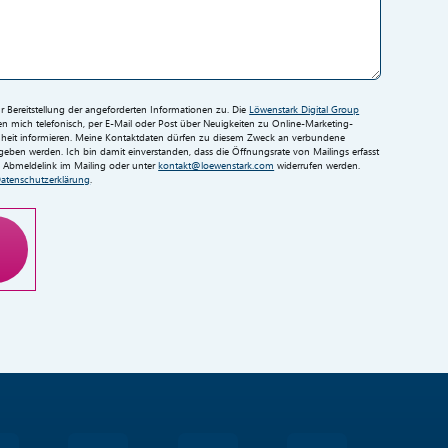
Bereitstellung der angeforderten Informationen zu. Die
Löwenstark Digital Group
 mich telefonisch, per E-Mail oder Post über Neuigkeiten zu Online-Marketing-
eit informieren. Meine Kontaktdaten dürfen zu diesem Zweck an verbundene
ben werden. Ich bin damit einverstanden, dass die Öffnungsrate von Mailings erfasst
en Abmeldelink im Mailing oder unter
kontakt@loewenstark.com
widerrufen werden.
atenschutzerklärung
.
ng