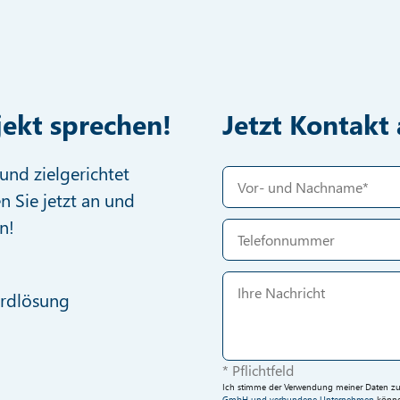
jekt sprechen!
Jetzt Kontak
und zielgerichtet
n Sie jetzt an und
n!
ardlösung
* Pflichtfeld
Ich stimme der Verwendung meiner Daten zur 
GmbH und verbundene Unternehmen
können