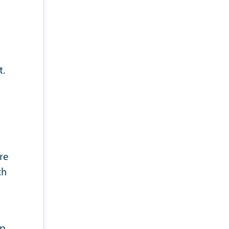
t.
re
ch
up