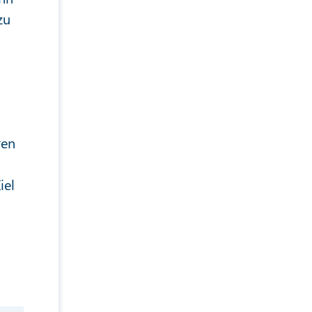
zu
ren
iel