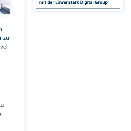
mit der Löwenstark Digital Group
n
r zu
vel
zu
n