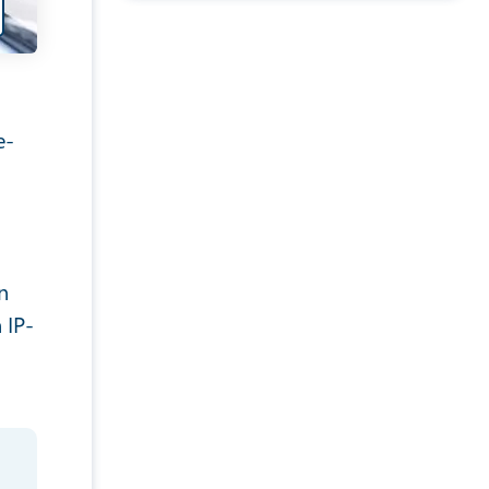
e-
n
 IP-
"