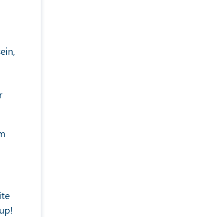
ein,
r
am
ite
up!