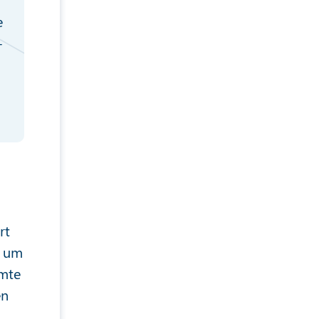
e
-
rt
, um
mmte
en