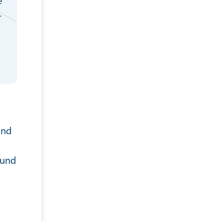
-
und
 und