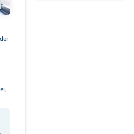
 der
ei,
e