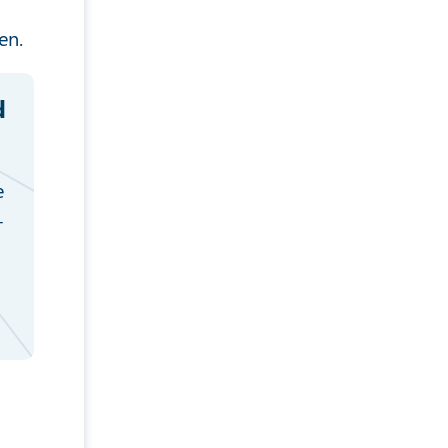
en.
d
e
-