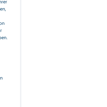
hrer
en,
von
r
ben.
en