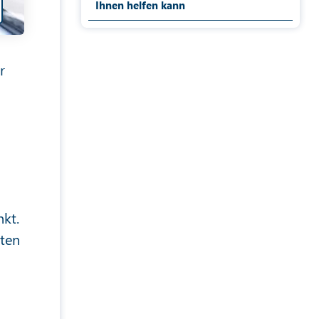
Ihnen helfen kann
r
nkt.
rten
d