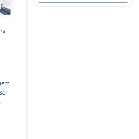
ns
inem
ser
t