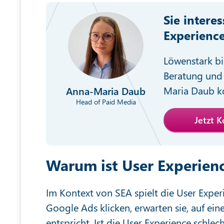
Sie intere
Experienc
Löwenstark bi
Beratung und 
Maria Daub ko
Anna-Maria Daub
Head of Paid Media
Jetzt 
Warum ist User Experienc
Im Kontext von SEA spielt die User Exper
Google Ads klicken, erwarten sie, auf ei
entspricht. Ist die User Experience schlec