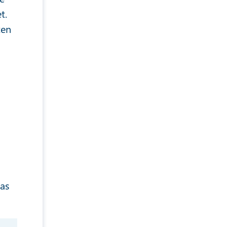
t.
ten
as