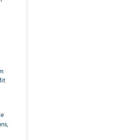
im
it
ie
ns,