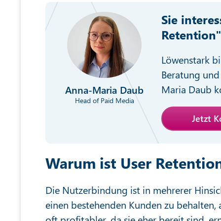
Sie intere
Retention
Löwenstark bi
Beratung und 
Maria Daub ko
Anna-Maria Daub
Head of Paid Media
Jetzt 
Warum ist User Retention
Die Nutzerbindung ist in mehrerer Hinsich
einen bestehenden Kunden zu behalten, 
oft profitabler, da sie eher bereit sind,