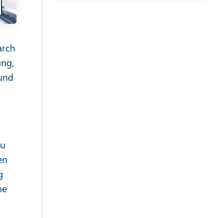
arch
ung,
 und
zu
en
g
ne