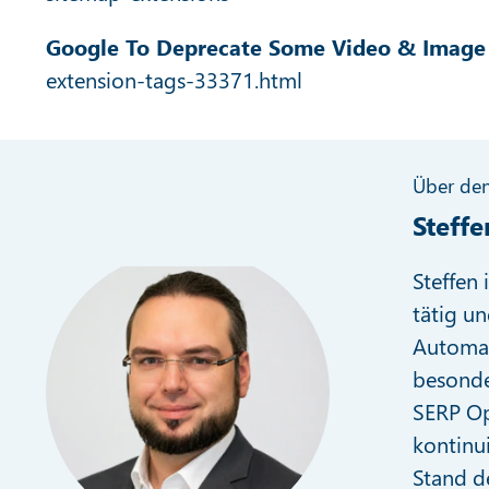
Google To Deprecate Some Video & Image 
extension-tags-33371.html
Über den
Steffe
Steffen
tätig un
Automat
besonder
SERP Op
kontinu
Stand d