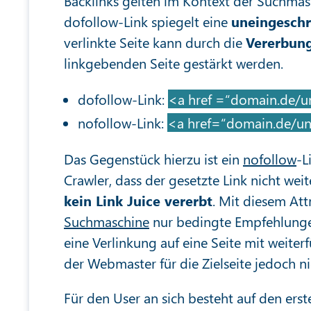
Backlinks gelten im Kontext der Suchmas
dofollow-Link spiegelt eine
uneingeschr
verlinkte Seite kann durch die
Vererbung
linkgebenden Seite gestärkt werden.
dofollow-Link:
<a href =“domain.de/un
nofollow-Link:
<a href=“domain.de/unt
Das Gegenstück hierzu ist ein
nofollow
-L
Crawler, dass der gesetzte Link nicht wei
kein Link Juice vererbt
. Mit diesem Att
Suchmaschine
nur bedingte Empfehlungen
eine Verlinkung auf eine Seite mit weiter
der Webmaster für die Zielseite jedoch n
Für den User an sich besteht auf den ers