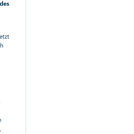
 des
etzt
ch
e
e
,