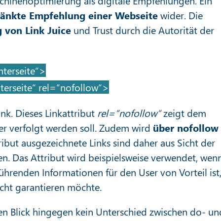
chinenoptimierung als digitale Empfehlungen. Ein
änkte Empfehlung einer Webseite
wider. Die
 von Link Juice
und Trust durch die Autorität der
terseite“>
erseite“ rel=“nofollow“>
ink. Dieses Linkattribut
rel=“nofollow“
zeigt dem
ter verfolgt werden soll. Zudem wird
über nofollow
ribut ausgezeichnete Links sind daher aus Sicht der
. Das Attribut wird beispielsweise verwendet, wen
führenden Informationen für den User von Vorteil ist
icht garantieren möchte.
ten Blick hingegen kein Unterschied zwischen do- un