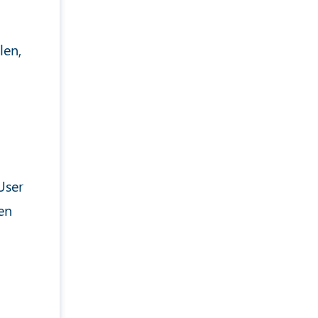
len,
User
en