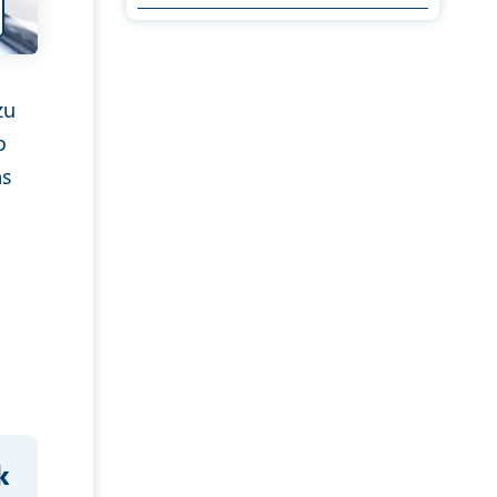
zu
p
ns
l
k