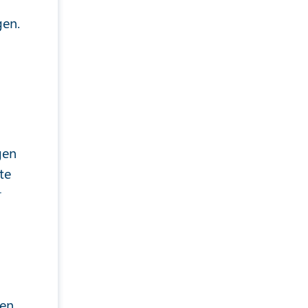
gen.
gen
te
r
len