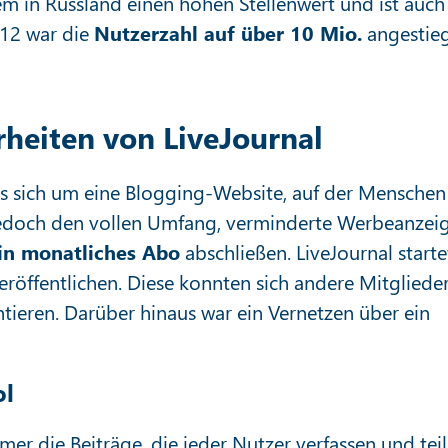
em in Russland einen hohen Stellenwert und ist auch
012 war die
Nutzerzahl auf über 10 Mio.
angestie
heiten von LiveJournal
es sich um eine Blogging-Website, auf der Menschen
edoch den vollen Umfang, verminderte Werbeanzei
in monatliches Abo
abschließen. LiveJournal starte
eröffentlichen. Diese konnten sich andere Mitgliede
eren. Darüber hinaus war ein Vernetzen über ein
ol
er die Beiträge, die jeder Nutzer verfassen und tei