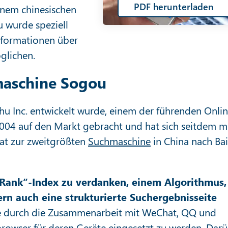
PDF herunterladen
inem chinesischen
 wurde speziell
nformationen über
glichen.
maschine Sogou
hu Inc. entwickelt wurde, einem der führenden Onli
04 auf den Markt gebracht und hat sich seitdem m
at zur zweitgrößten
Suchmaschine
in China nach Ba
Rank“-Index zu verdanken, einem Algorithmus,
ern auch eine strukturierte Suchergebnisseite
 durch die Zusammenarbeit mit WeChat, QQ und
browser für deren Geräte eingesetzt zu werden. Dar