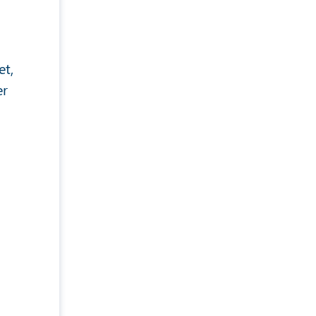
et,
er