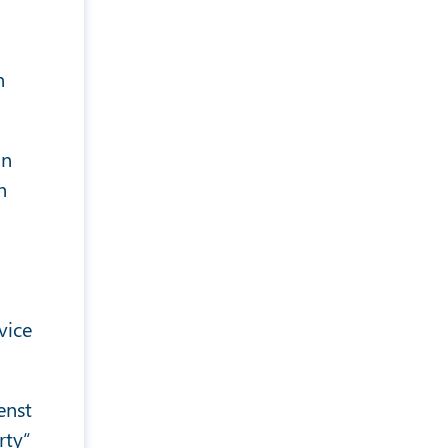
n
nn
h
vice
enst
rty“