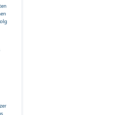
ten
nen
folg
s
zer
us