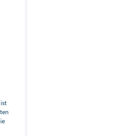
ist
iten
ie