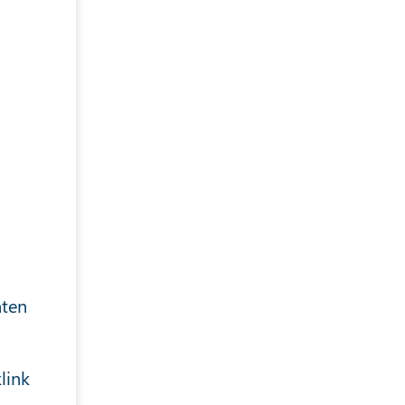
hten
link