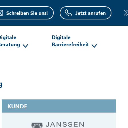
Schreiben Sie uns!
Jetzt anrufen
igitale
Digitale
Beratung
Barrierefreiheit
g
KUNDE