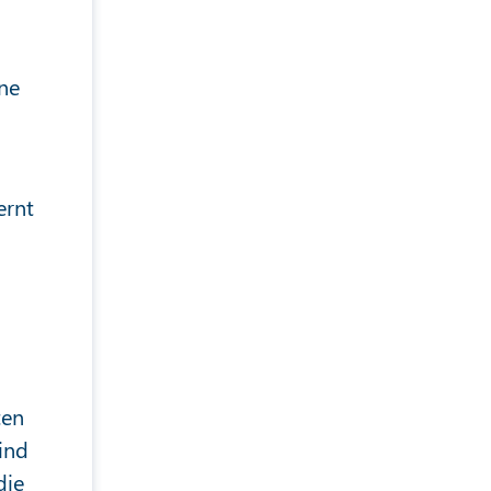
ine
ernt
ten
ind
die