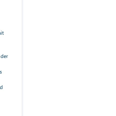
it
 der
s
nd