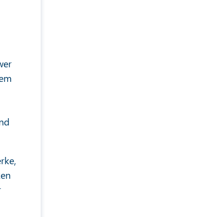
wer
nem
und
rke,
ken
r