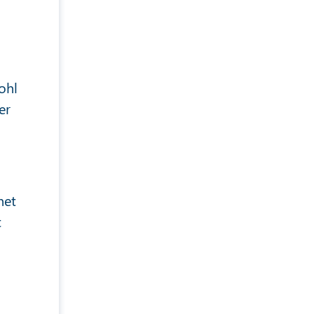
ohl
er
net
t