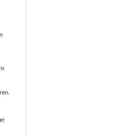
an
ro
ren.
er