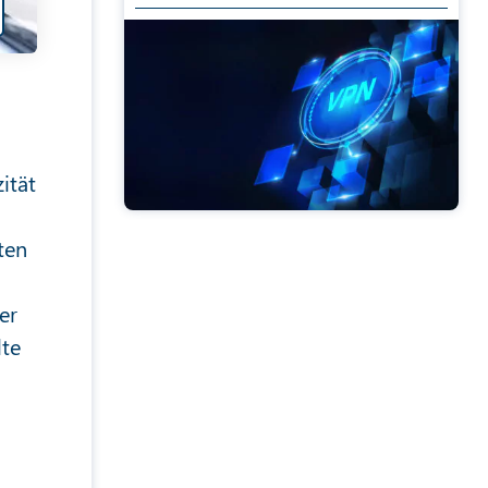
ität
ten
er
lte