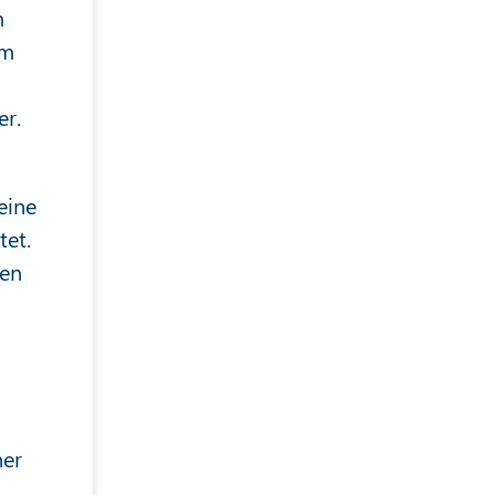
m
em
er.
eine
tet.
nen
ner