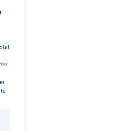
n
ität
ten
er
lte