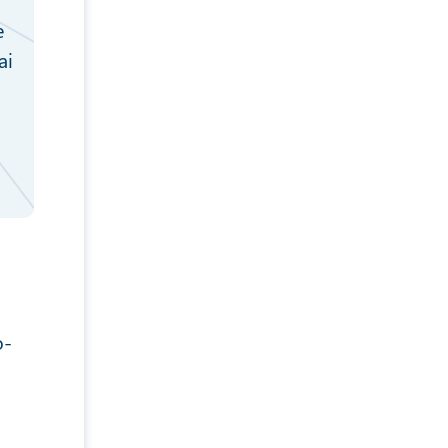
e
ai
o-