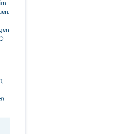
 im
uen.
ngen
EO
t,
en