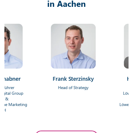
in Aachen
ner
Frank Sterzinsky
Hendrik
r
Head of Strategy
Geschäf
 Group
Löwenstark D
Gmb
rketing
Löwenstark On
Gm