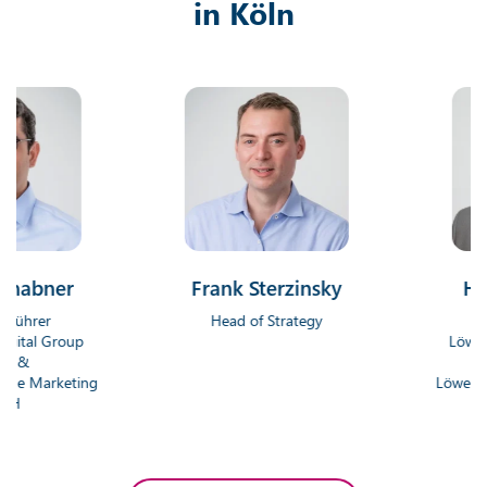
in Köln
bner
Frank Sterzinsky
Hendri
er
Head of Strategy
Geschä
 Group
Löwenstark 
Gm
arketing
Löwenstark On
G