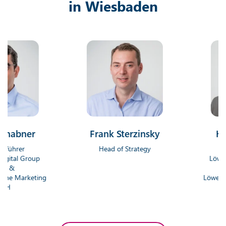
in Wiesbaden
bner
Frank Sterzinsky
Hendri
er
Head of Strategy
Geschä
 Group
Löwenstark 
Gm
arketing
Löwenstark O
G