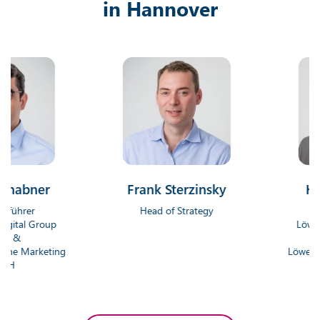
in Hannover
ner
Frank Sterzinsky
Hendrik
r
Head of Strategy
Geschäft
Group
Löwenstark D
Gmb
rketing
Löwenstark Onl
Gm