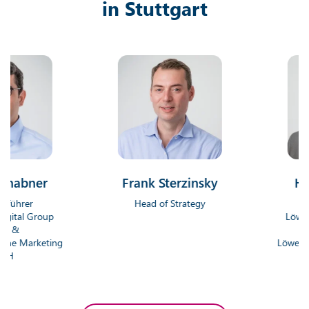
in Stuttgart
ner
Frank Sterzinsky
Hendri
r
Head of Strategy
Geschäf
 Group
Löwenstark 
Gm
rketing
Löwenstark On
G