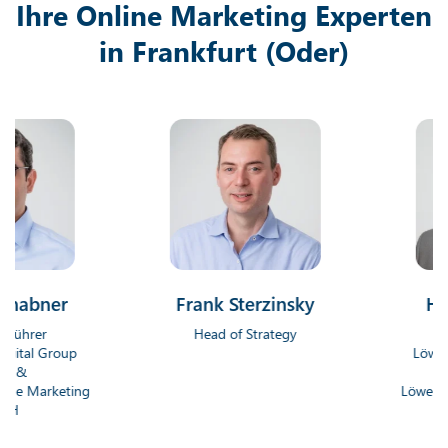
Ihre Online Marketing Experten
in Frankfurt (Oder)
ner
Frank Sterzinsky
Hendri
r
Head of Strategy
Geschäf
 Group
Löwenstark 
Gm
rketing
Löwenstark On
G